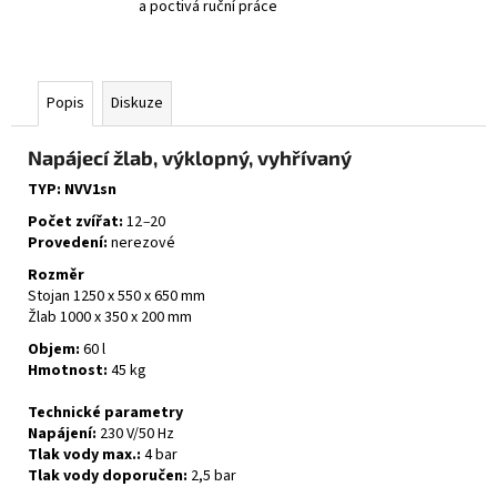
a poctivá ruční práce
Popis
Diskuze
Napájecí žlab, výklopný, vyhřívaný
TYP: NVV1sn
Počet zvířat:
12
–⁠⁠⁠⁠⁠⁠
20
Provedení:
nerezové
Rozměr
Stojan 1250 x 550 x 650 mm
Žlab 1000 x 350 x 200 mm
Objem:
60 l
Hmotnost:
45 kg
Technické parametry
Napájení:
230 V/50 Hz
Tlak vody max.:
4 bar
Tlak vody doporučen:
2,5 bar