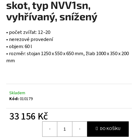
skot, typ NVV1sn,
a
vyhřívaný, snížený
j
í
t
• počet zvířat: 12
–⁠⁠⁠⁠⁠⁠
20
?
• nerezové provedení
• objem: 60 l
• rozměr: stojan 1250 x 550 x 650 mm, žlab 1000 x 350 x 200
mm
HLEDAT
Skladem
D
Kód:
010179
o
p
33 156 Kč
o
Měrná
r
DO KOŠÍKU
cena:
u