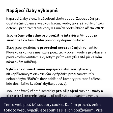
Napájecí žlaby výklopné:
Napájecí žlaby slouží k zásobení skotu vodou. Zabezpečují jak
dostatečný objem a vysokou hladinu vody, tak i její rychlý přítok i
ochranu proti zamrznutí vody v zimních podmínkách
až do -
20 °C
.
Jsou určeny
výhradně pro použití v interiéru
. Výhodou je i
snadnost čištění žlabu
pomocí výklopného uložení.
Žlaby jsou vyráběny
v provedení nerez
v různých variantách.
Plováková komora nesnižuje použitelný objem vody a je vybavena
plovákovým ventilem s vysokým průtokem (důležité při velkém
nárazovém odběru).
Vyhřívané oboustranné napájecí
žlaby jsou vybaveny
nízkopříkonovým elektrickým vytápěním proti zamrznutí s
celoplošným čištěním (bez oddělené komory pro topná tělesa,
kde dochází ke kvašení zbytku potravy).
Jsou dodávaný včetně schránky
pro připojení
rozvodu
vody a
elektrické energie
. Voda se připojí k zabudovanému ventilu
(1/2
“
) a celý přívod je chráněn proti zamrznutí zabudovaným
Tento web používá soubory cookie. Dalším procházením
topným kabelem. Na přání je
možno dodat protikálecí
tohoto webu vyjadřujete souhlas s jejich používáním.. Více
zábranu
.