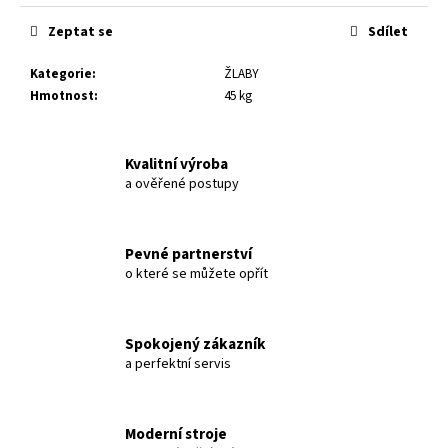
č
u
Zeptat se
Sdílet
j
e
Kategorie
:
ŽLABY
m
Hmotnost
:
45 kg
e
Kvalitní výroba
1,25M
a ověřené postupy
NAPÁJECÍ
ŽLAB
PRO
SKOT,
Pevné partnerství
TYP
NVV1,
o které se můžete opřít
VÝKLOPNÝ,
VYHŘÍVANÝ
33
Spokojený zákazník
156
a perfektní servis
Kč
Moderní stroje