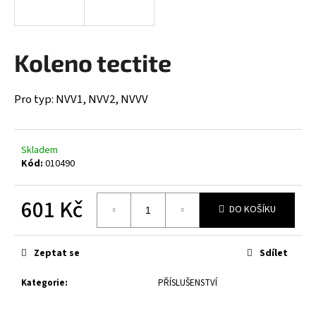
a
j
í
Koleno tectite
t
?
Pro typ: NVV1, NVV2, NVVV
Skladem
Kód:
010490
HLEDAT
601 Kč
DO KOŠÍKU
D
Měrná
o
cena:
Zeptat se
Sdílet
p
o
Kategorie
:
PŘÍSLUŠENSTVÍ
r
u