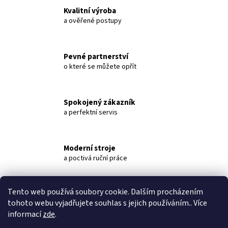
č
Kvalitní výroba
u
a ověřené postupy
j
e
m
Pevné partnerství
e
o které se můžete opřít
2M
NAPÁJECÍ
Spokojený zákazník
ŽLAB
a perfektní servis
PRO
SKOT,
TYP
NVV2,
VÝKLOPNÝ,
Moderní stroje
VYHŘÍVANÝ
a poctivá ruční práce
36
295
Kč
Tento web používá soubory cookie. Dalším procházením
Popis
Diskuze
tohoto webu vyjadřujete souhlas s jejich používáním.. Více
informací
zde
.
Popis produktu není dostupný