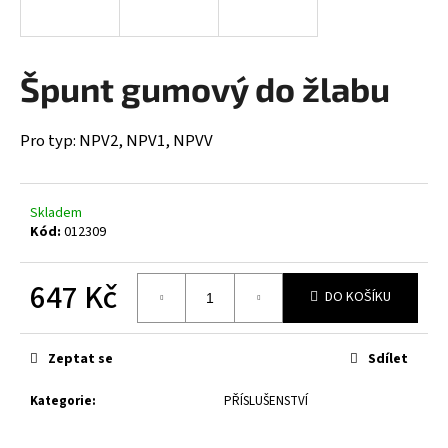
a
j
í
Špunt gumový do žlabu
t
?
Pro typ: NPV2, NPV1, NPVV
Skladem
Kód:
012309
HLEDAT
647 Kč
DO KOŠÍKU
D
Měrná
o
cena:
Zeptat se
Sdílet
p
o
Kategorie
:
PŘÍSLUŠENSTVÍ
r
u