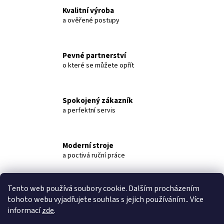
č
Kvalitní výroba
u
a ověřené postupy
j
e
m
Pevné partnerství
e
o které se můžete opřít
VELKOOBJEMOVÝ
NAPÁJECÍ
Spokojený zákazník
ŽLAB
a perfektní servis
PRO
SKOT,
TYP
NVVVSN,
VYHŘÍVANÝ,
Moderní stroje
SNÍŽENÝ
a poctivá ruční práce
41
704
Kč
Tento web používá soubory cookie. Dalším procházením
Popis
Diskuze
tohoto webu vyjadřujete souhlas s jejich používáním.. Více
informací
zde
.
Popis produktu není dostupný